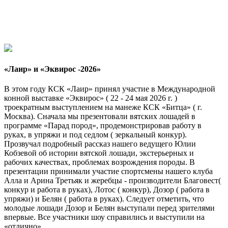
«Лаир» и «Эквирос -2026»
В этом году КСК «Лаир» принял участие в Международной
конной выставке «Эквирос» ( 22 - 24 мая 2026 г. )
троекратным выступлением на манеже КСК «Битца» ( г.
Москва). Сначала мы презентовали вятских лошадей в
программе «Парад пород», продемонстрировав работу в
руках, в упряжи и под седлом ( зеркальный конкур).
Прозвучал подробный рассказ нашего ведущего Юлии
Кобзевой об истории вятской лошади, экстерьерных и
рабочих качествах, проблемах возрождения породы. В
презентации принимали участие спортсмены нашего клуба
Алла и Арина Третьяк и жеребцы - производители Благовест(
конкур и работа в руках), Лотос ( конкур), Дозор ( работа в
упряжи) и Белян ( работа в руках). Следует отметить, что
молодые лошади Дозор и Белян выступали перед зрителями
впервые. Все участники шоу справились и выступили на
«отлично».