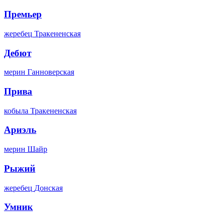
Премьер
жеребец
Тракененская
Дебют
мерин
Ганноверская
Прива
кобыла
Тракененская
Ариэль
мерин
Шайр
Рыжий
жеребец
Донская
Умник