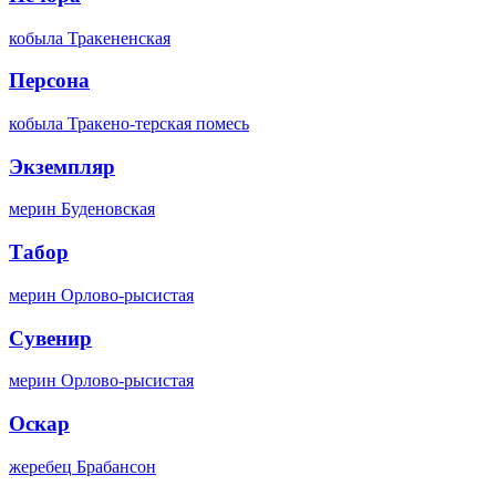
кобыла
Тракененская
Персона
кобыла
Тракено-терская помесь
Экземпляр
мерин
Буденовская
Табор
мерин
Орлово-рысистая
Сувенир
мерин
Орлово-рысистая
Оскар
жеребец
Брабансон