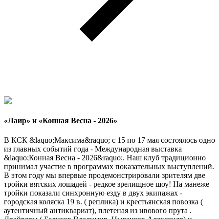
«Лаир» и «Конная Весна - 2026»
В КСК &laquo;Максима&raquo; с 15 по 17 мая состоялось одно
из главных событий года - Международная выставка
&laquo;Конная Весна - 2026&raquo;. Наш клуб традиционно
принимал участие в программах показательных выступлений.
В этом году мы впервые продемонстрировали зрителям две
тройки вятских лошадей - редкое зрелищное шоу! На манеже
тройки показали синхронную езду в двух экипажах -
городская коляска 19 в. ( реплика) и крестьянская повозка (
аутентичный антиквариат), плетеная из ивового прута .