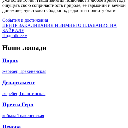
уже более 10 лет. Наши занятия позволяют в любое время года
ощущать свою сопричастность природе, ее гармонии и вечной
динамике, чувствовать бодрость, радость и полноту бытия.
Cобытия и достижения
ЦЕНТР ЗАКАЛИВАНИЯ И ЗИМНЕГО ПЛАВАНИЯ НА
БАЙКАЛЕ
Подробнее »
Наши лошади
Порох
жеребец
Тракененская
Департамент
жеребец
Голштинская
Претти Герл
кобыла
Тракененская
Печора