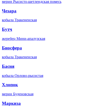
мерин
Рысисто-шетлендская помесь
Чезара
кобыла
Тракененская
Бутч
жеребец
Мини-апалузская
Биосфера
кобыла
Тракененская
Басня
кобыла
Орлово-рысистая
Хлопок
мерин
Буденовская
Маркиза