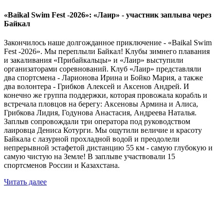
«Baikal Swim Fest -2026»: «Лаир» - участник заплыва через
Байкал
Закончилось наше долгожданное приключение - «Baikal Swim
Fest -2026». Мы переплыли Байкал! Клубы зимнего плавания
и закаливания «Прибайкальцы» и «Лаир» выступили
организаторами соревнований. Клуб «Лаир» представляли
два спортсмена - Ларионова Ирина и Бойко Мария, а также
два волонтера - Грибков Алексей и Аксенов Андрей. И
конечно же группа поддержки, которая провожала корабль и
встречала пловцов на берегу: Аксеновы Армина и Алиса,
Грибкова Лидия, Годунова Анастасия, Андреева Наталья.
Заплыв сопровождали три оператора под руководством
лаировца Дениса Котурги. Мы ощутили величие и красоту
Байкала с лазурной прохладной водой и преодолели
непрерывной эстафетой дистанцию 55 км - самую глубокую и
самую чистую на Земле! В заплыве участвовали 15
спортсменов России и Казахстана.
Читать далее