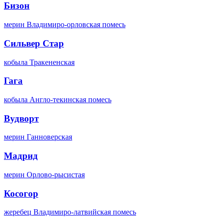
Бизон
мерин
Владимиро-орловская помесь
Сильвер Стар
кобыла
Тракененская
Гага
кобыла
Англо-текинская помесь
Вудворт
мерин
Ганноверская
Мадрид
мерин
Орлово-рысистая
Косогор
жеребец
Владимиро-латвийская помесь