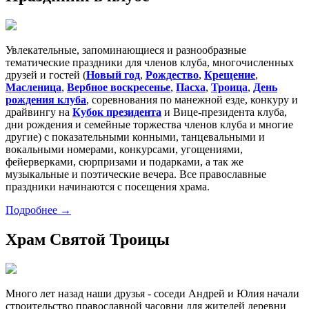
Увлекательные, запоминающиеся и разнообразные
тематические праздники для членов клуба, многочисленных
друзей и гостей (
Новый год
,
Рождество
,
Крещение
,
Масленица
,
Вербное воскресенье
,
Пасха
,
Троица
,
День
рождения клуба
, соревнования по манежной езде, конкуру и
драйвингу на
Кубок президента
и Вице-президента клуба,
дни рождения и семейные торжества членов клуба и многие
другие) с показательными конными, танцевальными и
вокальными номерами, конкурсами, угощениями,
фейерверками, сюрпризами и подарками, а так же
музыкальные и поэтические вечера. Все православные
праздники начинаются с посещения храма.
Подробнее →
Храм Святой Троицы
Много лет назад наши друзья - соседи Андрей и Юлия начали
строительство православной часовни для жителей деревни